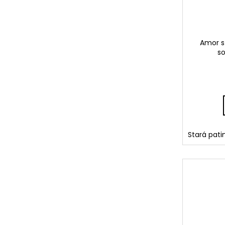
Amor s
so
Stará pati