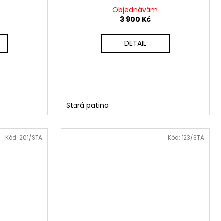
Objednávám
3 900 Kč
DETAIL
Stará patina
Kód:
201/STA
Kód:
123/STA