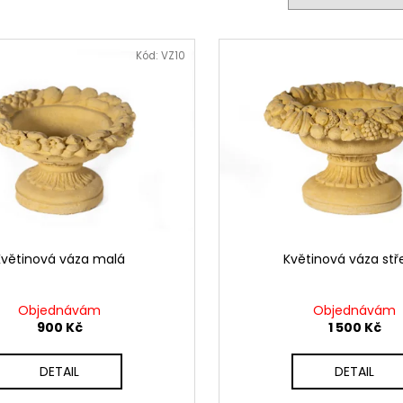
ZAHRADNÍ UMYVADLO S AMOREM –
ANDĚL S FLÉTNO
DEKORATIVNÍ A PRAKTICKÝ DOPLNĚK
SOCHA V PROVE
4 000 Kč
2 200 Kč
Kód:
VZ10
Květinová váza malá
Květinová váza stř
Objednávám
Objednávám
900 Kč
1 500 Kč
DETAIL
DETAIL