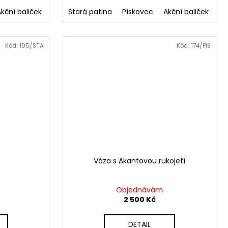
Akční baliček
Akční baliček v staré patině
Stará patina
Pískovec
Akční baliček
Ak
Kód:
195/STA
Kód:
174/PIS
Váza s Akantovou rukojetí
Objednávám
2 500 Kč
DETAIL