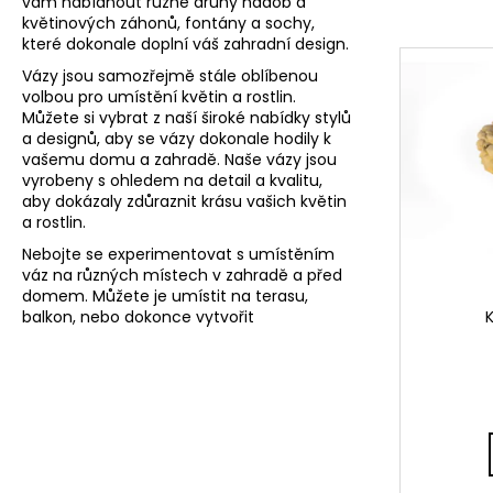
í
vám nabídnout různé druhy nádob a
ŠPICOVANÁ VÝLEVKA – ZAHRADNÍ
DEKORACE S HISTORICKÝM NÁDECHEM
květinových záhonů, fontány a sochy,
p
V
které dokonale doplní váš zahradní design.
8 500 Kč
r
ý
Vázy jsou samozřejmě stále oblíbenou
o
p
volbou pro umístění květin a rostlin.
d
Můžete si vybrat z naší široké nabídky stylů
i
a designů, aby se vázy dokonale hodily k
u
s
vašemu domu a zahradě. Naše vázy jsou
k
vyrobeny s ohledem na detail a kvalitu,
p
t
aby dokázaly zdůraznit krásu vašich květin
r
a rostlin.
ů
o
Nebojte se experimentovat s umístěním
d
váz na různých místech v zahradě a před
domem. Můžete je umístit na terasu,
u
balkon, nebo dokonce vytvořit
k
t
ů