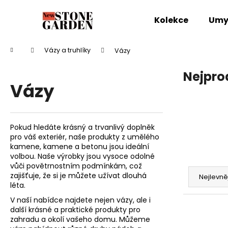
K
Přejít
na
o
Kolekce
Umy
obsah
Zpět
Zpět
š
do
do
í
Domů
Vázy a truhlíky
Vázy
k
obchodu
obchodu
Nejpro
Vázy
Pokud hledáte krásný a trvanlivý doplněk
pro váš exteriér, naše produkty z umělého
kamene, kamene a betonu jsou ideální
volbou. Naše výrobky jsou vysoce odolné
Ř
vůči povětrnostním podmínkám, což
a
zajišťuje, že si je můžete užívat dlouhá
Nejlevně
léta.
z
V naší nabídce najdete nejen vázy, ale i
e
další krásné a praktické produkty pro
n
zahradu a okolí vašeho domu. Můžeme