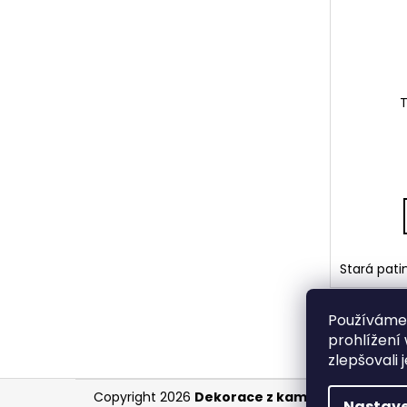
T
Stará pati
Používáme
prohlížení
zlepšovali 
Z
Copyright 2026
Dekorace z kamene
. Všechna 
Nastave