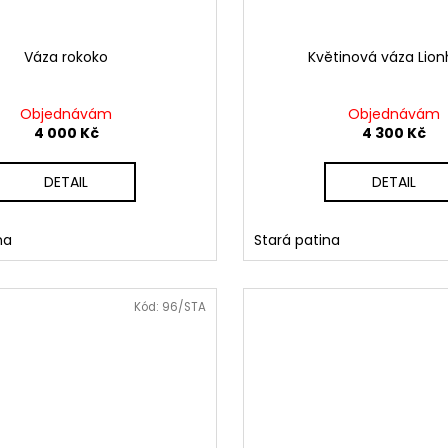
Váza rokoko
Květinová váza Lio
Objednávám
Objednávám
4 000 Kč
4 300 Kč
DETAIL
DETAIL
na
Stará patina
Kód:
96/STA