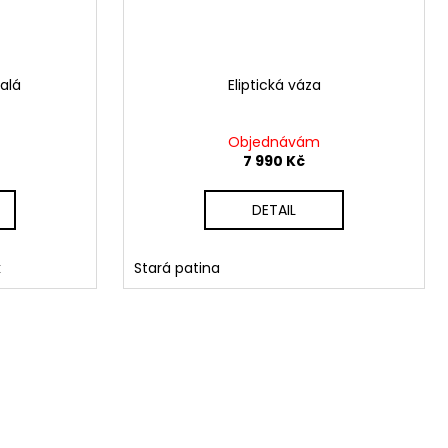
alá
Eliptická váza
Objednávám
7 990 Kč
DETAIL
k
Stará patina