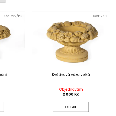
U – BAROKNÍ ZAHRADNÍ
NSÁLSKÉM STYLU
Kód:
222/PIS
Kód:
VZ12
ední
Květinová váza velká
Objednávám
2 000 Kč
DETAIL