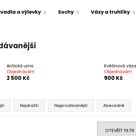
vadla a výlevky
Sochy
Vázy a truhlíky
Co potřebujete najít?
dávanější
HLEDAT
Antická urna
Květinová váz
Objednávám
Objednávám
2 500 Kč
900 Kč
Doporučujeme
jší
Nejdražší
Nejprodávanější
Abecedně
OTEVŘÍT FILTR