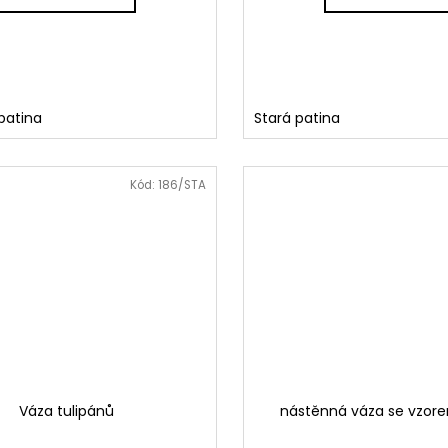
 patina
Stará patina
Kód:
186/STA
Váza tulipánů
nástěnná váza se vzor