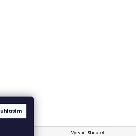
em
ouhlasím
Vytvořil Shoptet