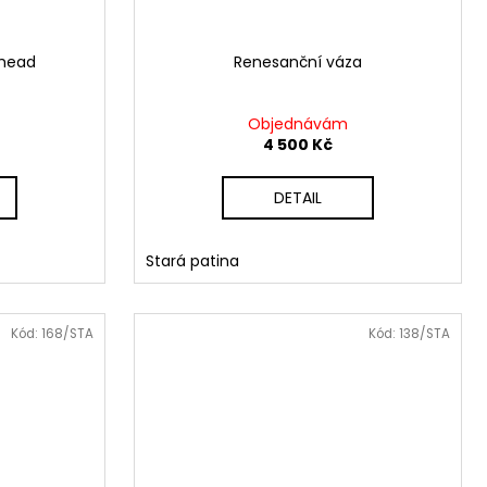
nhead
Renesanční váza
Objednávám
4 500 Kč
DETAIL
Stará patina
Kód:
168/STA
Kód:
138/STA