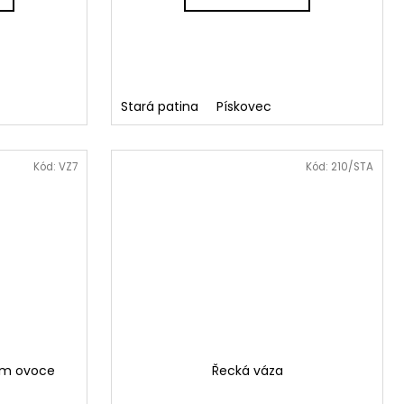
Stará patina
Pískovec
Kód:
VZ7
Kód:
210/STA
em ovoce
Řecká váza