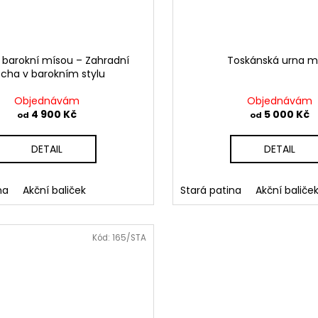
 barokní mísou – Zahradní
Toskánská urna m
cha v barokním stylu
Objednávám
Objednávám
4 900 Kč
5 000 Kč
od
od
DETAIL
DETAIL
na
Akční baliček
Stará patina
Akční baliče
Kód:
165/STA