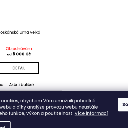
oskánská urna velká
Objednávám
8 000 Kč
od
DETAIL
na
Akční baliček
 cookies, abychom Vám umožnili pohodlné
16
položek celk
O
S
 webu a díky analýze provozu webu neustále
v
jeho funkce, výkon a použitelnost.
Více informací
l
á
práva vyhrazena.
ní