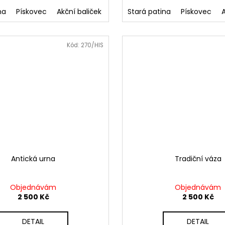
na
Pískovec
Akční baliček
Akční baliček v staré patině
Stará patina
Pískovec
Kód:
270/HIS
Antická urna
Tradiční váza
Objednávám
Objednávám
2 500 Kč
2 500 Kč
DETAIL
DETAIL