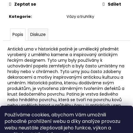
č
Zeptat se
Sdílet
u
j
Kategorie
:
Vázy a truhlíky
e
m
e
Popis
Diskuze
Antická urna v historické patině je umělecký předmět
ZAHRADNÍ
vyrobený z umělého kamene a inspirovaný antickým
UMYVADLO
řeckým designem. Tyto urny byly používány k
S
AMOREM
uchovávání popela zemřelých a byly často umístěny na
–
hroby nebo v chrámech. Tyto urny jsou často zdobeny
DEKORATIVNÍ
dekoracemi a motivy inspirovanými antickou kulturou a
A
uměním. Historická patina, kterou dodáváme svým
PRAKTICKÝ
produktům, je vytvořena záměrným tvořením defektů a
DOPLNĚK
krust šedočerného povrchu. Patina je vrstva šedivého
4
nebo hnědého povrchu, která se tvoří na povrchu kovů
000
nebo umělých hmot v průběhu času. U antických uren
Kč
se často používá technika patinování, aby se zvýšila
Používáme cookies, abychom Vám umožnili
autenticita a starobylý vzhled díla.
pohodlné prohlížení webu a díky analýze provozu
Váha 47kg výška 60cm šířka 35cm objem cca 7litru
.
webu neustále zlepšovali jeho funkce, výkon a
Barevné provedení nebo
stará patina
a také