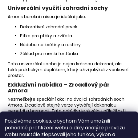
Univerzální využití zahradní sochy
Amor s barokní mísou je ideální jako:
Dekorativní zahradní prvek
Pítko pro ptáky a zvířata
Nádoba na květiny a rostliny
Základ pro menší fontánku
Tato univerzální socha je nejen krásnou dekorací, ale
také praktickým doplňkem, který oživí jakýkoliv venkovní
prostor.
Exkluzivní nabídka – Zrcadlový pár
Amora
Nezmeškejte speciální akci na dvojici zahradních soch
Amora. Zrcadlově stejné verze vytvářejí dokonalou
symetrii a harmonii. Tato nabídka je skvělou příležitostí
pro vytvoření nezapomenutelného designu vaší
Používáme cookies, abychom Vám umožnili
zahrady.
pohodlné prohlížení webu a díky analýze provozu
Vyberte si Amora s barokní mísou a přidejte do svého
webu neustále zlepšovali jeho funkce, výkon a
prostoru dotek elegance, romantiky a historického