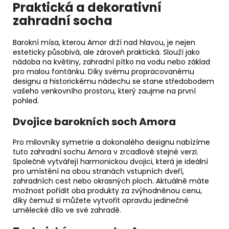
Praktická a dekorativní
zahradní socha
Barokní mísa, kterou Amor drží nad hlavou, je nejen
esteticky působivá, ale zároveň praktická. Slouží jako
nádoba na květiny, zahradní pítko na vodu nebo základ
pro malou fontánku. Díky svému propracovanému
designu a historickému nádechu se stane středobodem
vašeho venkovního prostoru, který zaujme na první
pohled.
Dvojice barokních soch Amora
Pro milovníky symetrie a dokonalého designu nabízíme
tuto zahradní sochu Amora v zrcadlově stejné verzi.
Společně vytvářejí harmonickou dvojici, která je ideální
pro umístění na obou stranách vstupních dveří,
zahradních cest nebo okrasných ploch. Aktuálně máte
možnost pořídit oba produkty za zvýhodněnou cenu,
díky čemuž si můžete vytvořit opravdu jedinečné
umělecké dílo ve své zahradě.