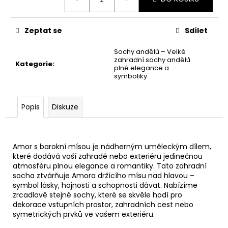
č
cena:
u
j
Zeptat se
Sdílet
e
m
Sochy andělů – Velké
e
zahradní sochy andělů
Kategorie
:
plné elegance a
symboliky
AUTÍČKO
CITROEN
Popis
Diskuze
1
500
Kč
Amor s barokní mísou je nádherným uměleckým dílem,
které dodává vaší zahradě nebo exteriéru jedinečnou
atmosféru plnou elegance a romantiky. Tato zahradní
socha ztvárňuje Amora držícího mísu nad hlavou –
symbol lásky, hojnosti a schopnosti dávat. Nabízíme
zrcadlově stejné sochy, které se skvěle hodí pro
dekorace vstupních prostor, zahradních cest nebo
symetrických prvků ve vašem exteriéru.