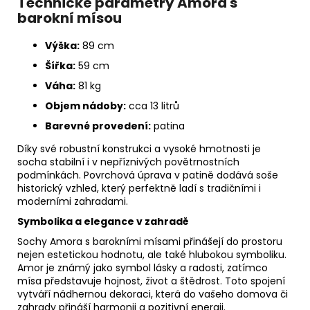
Technické parametry Amora s
barokní mísou
Výška:
89 cm
Šířka:
59 cm
Váha:
81 kg
Objem nádoby:
cca 13 litrů
Barevné provedení:
patina
Díky své robustní konstrukci a vysoké hmotnosti je
socha stabilní i v nepříznivých povětrnostních
podmínkách. Povrchová úprava v patině dodává soše
historický vzhled, který perfektně ladí s tradičními i
moderními zahradami.
Symbolika a elegance v zahradě
Sochy Amora s barokními mísami přinášejí do prostoru
nejen estetickou hodnotu, ale také hlubokou symboliku.
Amor je známý jako symbol lásky a radosti, zatímco
mísa představuje hojnost, život a štědrost. Toto spojení
vytváří nádhernou dekoraci, která do vašeho domova či
zahrady přináší harmonii a pozitivní energii.