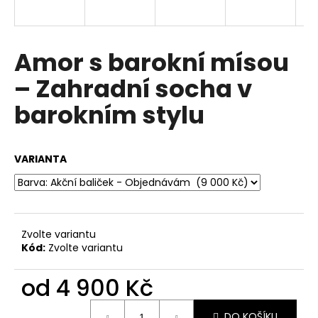
a
j
í
Amor s barokní mísou
t
– Zahradní socha v
?
barokním stylu
VARIANTA
HLEDAT
D
Zvolte variantu
o
Kód:
Zvolte variantu
p
o
od
4 900 Kč
r
u
Měrná
DO KOŠÍKU