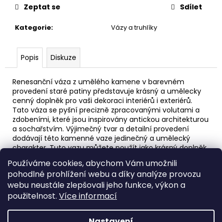
č
Zeptat se
Sdílet
u
j
Kategorie
:
Vázy a truhlíky
e
m
e
Popis
Diskuze
Renesanční váza z umělého kamene v barevném
OVÁLNÝ
provedení staré patiny představuje krásný a umělecky
TRUHLÍK
cenný doplněk pro vaši dekoraci interiérů i exteriérů.
S
PLETENÝM
Tato váza se pyšní precizně zpracovanými volutami a
VZOREM
zdobeními, které jsou inspirovány antickou architekturou
a sochařstvím. Výjimečný tvar a detailní provedení
3
dodávají této kamenné vaze jedinečný a umělecký
000
charakter. Tuto vazu můžete použít jako krásný doplněk
Kč
pro váš interiér, nebo ji zakomponovat do zahrady jako
Používáme cookies, abychom Vám umožnili
okrasný prvek díky její velikosti.
pohodlné prohlížení webu a díky analýze provozu
Váha 93kg výška 60cm šířka50cm objem cca
webu neustále zlepšovali jeho funkce, výkon a
35l.
Barevné provedení
stará patina .
Orientační objem
použitelnost.
Více informací
30litru
.
Nastavení