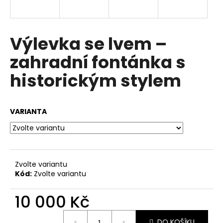
a
j
í
Výlevka se lvem –
t
zahradní fontánka s
?
historickým stylem
VARIANTA
HLEDAT
D
Zvolte variantu
o
Kód:
Zvolte variantu
p
o
10 000 Kč
r
u
Měrná
DO KOŠÍKU