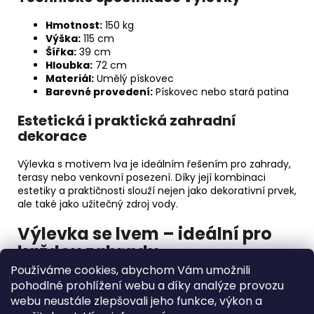
Hmotnost:
150 kg
Výška:
115 cm
Šířka:
39 cm
Hloubka:
72 cm
Materiál:
Umělý pískovec
Barevné provedení:
Pískovec nebo stará patina
Estetická i praktická zahradní
dekorace
Výlevka s motivem lva je ideálním řešením pro zahrady,
terasy nebo venkovní posezení. Díky její kombinaci
estetiky a praktičnosti slouží nejen jako dekorativní prvek,
ale také jako užitečný zdroj vody.
Výlevka se lvem – ideální pro
každou zahradu
Používáme cookies, abychom Vám umožnili
Přidejte do své zahrady kousek historie a elegance s naší
pohodlné prohlížení webu a díky analýze provozu
výlevkou se lvem
. Tento unikátní produkt dodá vašemu
webu neustále zlepšovali jeho funkce, výkon a
venkovnímu nový rozměr, ať už ji použijete jako funkční