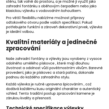
stěnu, tak volně do prostoru, a je možné ji využít jako
zahradní fontánku s oběhovým čerpadlem nebo jako
klasickou výlevku s vodovodním kohoutkem.
Pro větší flexibilitu nabízíme možnost přípravy
odtokového otvoru podle vašich specifikací. Pokud
potřebujete funkční a zároveň dekorativní prvek, výlevka
je ideální volbou.
Kvalitní materiály a jedinečné
zpracování
Naše
zahradní fontány
a výlevky jsou vyrobeny z vysoce
odolného
umělého pískovce
, které mají dlouhou
životnost a odolnost vůči povětrnostním vlivům. Barevné
provedení, jako je pískovec a stará patina, dokonale
padnou do každého zahradního stylu.
Každá výlevka je
ručně upravena špicováním
, což
dodává každému kusu originální charakter a autentický
vzhled. Tento tradiční postup zpracování kamene je
zárukou kvality a přesnosti.
Technické specifikace výlevky