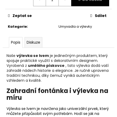
č
cena:
u
j
Zeptat se
Sdílet
e
m
Kategorie
:
Umyvadla a výlevky
e
Popis
Diskuze
KVĚTINOVÝ
TRUHLÍK
Naše
výlevka se lvem
je jedinečným produktem, který
3
000
spojuje praktické využití s ​​dekorativním designem.
Kč
Vyrobená z
umělého pískovce
, tato výlevka dodá vaší
zahradě nádech historie a elegance. Je ručně upravena
tradiční technikou, díky čemuž vyniká autentickým
vzhledem a kvalitě.
Zahradní fontánka i výlevka na
míru
Výlevka se lvem
je navržena jako univerzální prvek, který
můžete přizpůsobit svým potřebám. Hodí se jak na