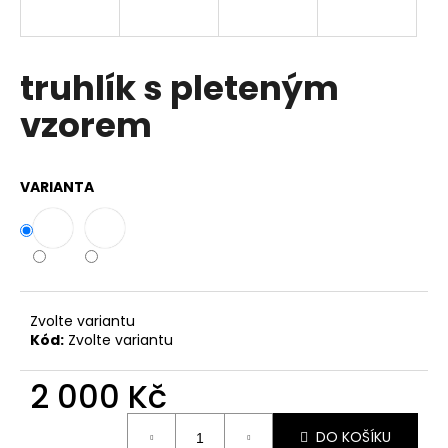
a
j
í
truhlík s pleteným
t
vzorem
?
VARIANTA
HLEDAT
D
Zvolte variantu
o
Kód:
Zvolte variantu
p
o
2 000 Kč
r
Měrná
u
DO KOŠÍKU
cena: