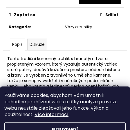
č
u
j
Zeptat se
Sdílet
e
m
Kategorie
:
Vázy a truhlíky
e
Popis
Diskuze
ANDĚL
S
Tento tradiční kamenný truhlík s hranatým tvar a
FLÉTNOU
propleteným vzorem, který vyzařuje autentický vzhled
–
BAROKNÍ
staré patiny, dodává každému prostoru nádech historie
ZAHRADNÍ
a krásy. Je vyroben z trvanlivého umělého kamene,
SOCHA
takže je schopný vydržet i v náročných podmínkách
V
venku. Jeho kouzlo a jedinečný design ocení každý, kdo
PROVENSÁLSKÉM
touží po tradičním stylu a kvalitních dekoračních
STYLU
Používáme cookies, abychom Vám umožnili
prvcích. Tyto nádoby mohou sloužit jako praktický prvek
pohodlné prohlížení webu a díky analýze provozu
2
do zahrady nebo jako cenný klenot v domě.
200
webu neustále zlepšovali jeho funkce, výkon a
Váha 32kg výška 37cm šíře 48cm objem cca 27llitru .
Kč
použitelnost.
Více informací
Barevné provedení
pískovec
nebo
stará patina
Nastavení